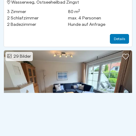
Wasserweg, Ostseeheilbad Zingst
2
3
Zimmer
80 m
2
Schlafzimmer
max.
4
Personen
2
Badezimmer
Hunde auf Anfrage
Details
Zu
29
Bilder
Sonnenschein
Neu · Keine Bewertungen