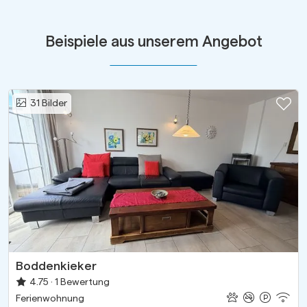
Beispiele aus unserem Angebot
Zu
31
Bilder
Boddenkieker
4.75 ·
1
Bewertung
Ferienwohnung